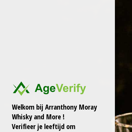
Ga
ARRANTHONY MORAY
WHISKY AND MORE
direct
naar
de
Naam *
hoofdinhoud
E-mailadres *
Bericht *
Welkom bij Arranthony Moray
Whisky and More !
Verifieer je leeftijd om