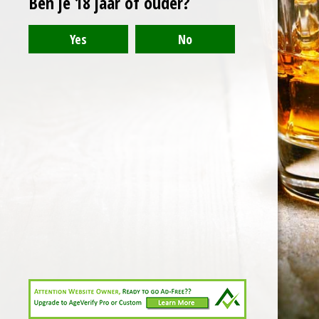
Ben je 18 jaar of ouder?
© 2021 - 2024 - Arranthony Moray - Beneden-Hemelrijk 27, 9402
Meerbeke - BTW: BE0776768773
Deze website gebruikt cookies voor analyse-
Powered by
JouwWeb
doeleinden en/of het tonen van advertenties. Door
gebruik te blijven maken van de site gaat u hiermee
akkoord.
Akkoord
E-mailadres
Telefoonnummer
Kaart
Facebook
WhatsApp