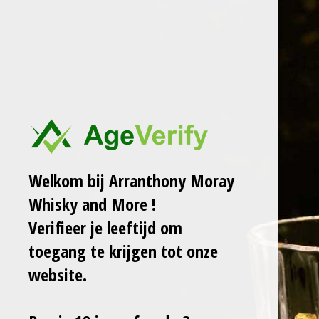
Ga
ARRANTHONY MORAY
WHISKY AND MORE
direct
naar
de
hoofdinhoud
VERLANGLIJST
Jouw verlanglijst is leeg.
Welkom bij Arranthony Moray
Whisky and More !
Verifieer je leeftijd om
toegang te krijgen tot onze
website.