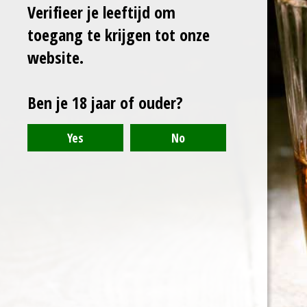
Verifieer je leeftijd om
toegang te krijgen tot onze
Laat het me weten
wanneer dit product
website.
weer op voorraad is.
Ben je 18 jaar of ouder?
Verzenden
Uitverkocht
D
D
S
D
e
e
h
e
l
e
a
l
e
l
r
e
n
e
n