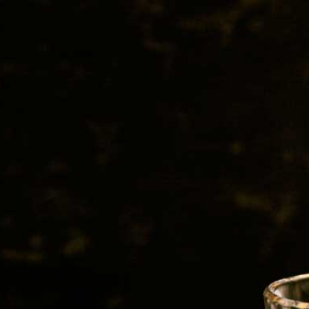
y Moray
Whisky and More
WASTED WOLF
TIPSY LOUVE
CONTACT
LOCHLEA HA
EDITION FI