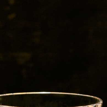
RVEST
RST CROP