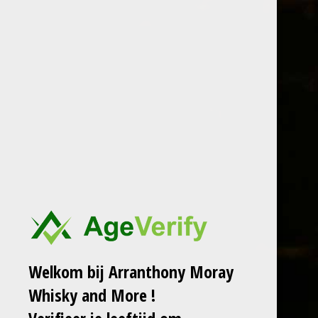
Ga
direct
Arranthon
naar
de
hoofdinhoud
HOME
TASTINGS
WEBSHOP
Welkom bij Arranthony Moray
Whisky and More !