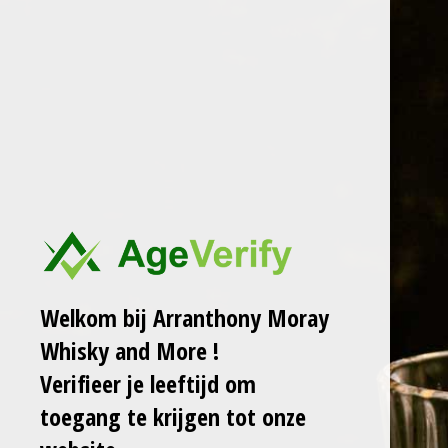
Ga
ARRANTHONY MORAY
WHISKY AND MORE
direct
naar
de
LINDORES ABBEY
hoofdinhoud
SHERRY SINGLE
CASK 577 59,1% LB
€ 80,00
€ 87,00
Welkom bij Arranthony Moray
Laat het me weten
Whisky and More !
wanneer dit product
Verifieer je leeftijd om
weer op voorraad is.
toegang te krijgen tot onze