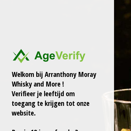
Ga
ARRANTHONY MORAY
WHISKY AND MORE
direct
naar
de
FORTALEZA
hoofdinhoud
REPOSADO
TEQUILA 40% LB
Sale!
Welkom bij Arranthony Moray
Whisky and More !
€ 69,00
€ 75,00
Verifieer je leeftijd om
toegang te krijgen tot onze
In
winkelwagen
website.