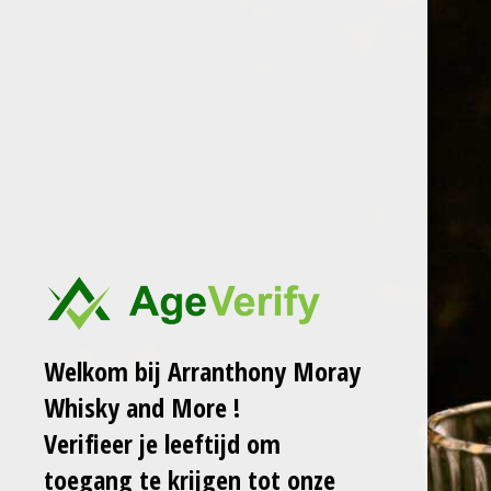
Ga
ARRANTHONY MORAY
WHISKY AND MORE
direct
naar
de
ÉIRINN GO BRÁCH
hoofdinhoud
SINGLE CASK 16Y
2002-2018 IRISH
WHISKEY 56 LB
€ 120,00
€ 139,00
Welkom bij Arranthony Moray
Whisky and More !
Laat het me weten
Verifieer je leeftijd om
wanneer dit product
toegang te krijgen tot onze
weer op voorraad is.