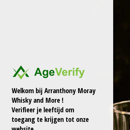
Ga
ARRANTHONY MORAY
WHISKY AND MORE
direct
naar
de
LONGROW 21
hoofdinhoud
RELEASE 2023 LB
€ 315,00
€ 345,00
GRATIS verzending
Welkom bij Arranthony Moray
Laat het me weten
Whisky and More !
wanneer dit product
Verifieer je leeftijd om
weer op voorraad is.
toegang te krijgen tot onze
website.