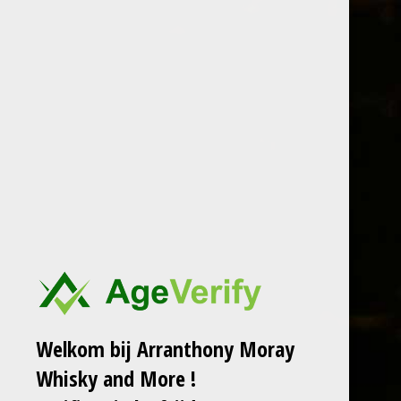
Ga
direct
Arranthon
naar
de
hoofdinhoud
HOME
TASTINGS
WEBSHOP
Welkom bij Arranthony Moray
Whisky and More !