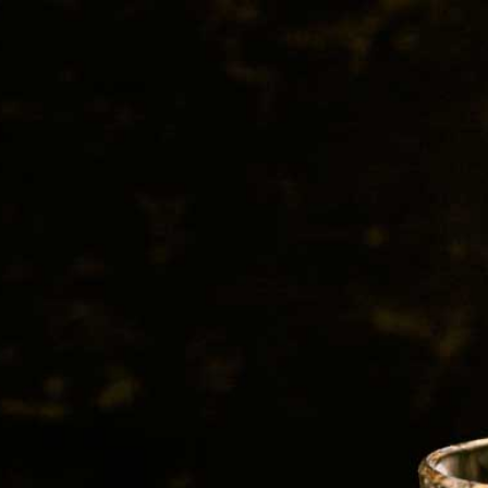
y Moray
Whisky and More
WASTED WOLF
TIPSY LOUVE
CONTACT
HOMBRE MA
PREMIUM M