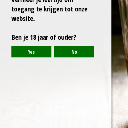
l
e
a
l
e
l
r
e
toegang te krijgen tot onze
n
e
n
website.
Ben je 18 jaar of ouder?
© 2021 - 2024 - Arranthony Moray - Beneden-Hemelrijk 27, 9402
Meerbeke - BTW: BE0776768773