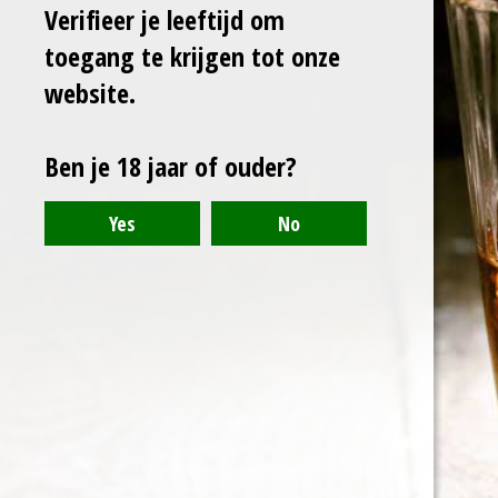
Verifieer je leeftijd om
toegang te krijgen tot onze
Laat het me weten
wanneer dit product
website.
weer op voorraad is.
Ben je 18 jaar of ouder?
Verzenden
Uitverkocht
D
D
S
D
e
e
h
e
l
e
a
l
e
l
r
e
n
e
n