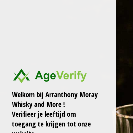
Ga
ARRANTHONY MORAY
WHISKY AND MORE
direct
naar
de
WEE WOLFIE
hoofdinhoud
SECRET HIGHLAND
SAFFRON CASK
€ 85,00
Welkom bij Arranthony Moray
Laat het me weten
Whisky and More !
wanneer dit product
Verifieer je leeftijd om
weer op voorraad is.
toegang te krijgen tot onze