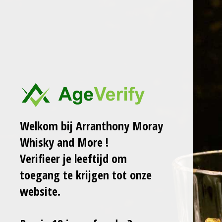
Ga
ARRANTHONY MORAY
WHISKY AND MORE
direct
naar
de
ARRAN SAUTERNES
hoofdinhoud
CASK FINISH 50%
€ 59,00
Welkom bij Arranthony Moray
Whisky and More !
In
winkelwagen
Verifieer je leeftijd om
toegang te krijgen tot onze
website.
D
D
S
D
e
e
h
e
l
e
a
l
e
l
r
e