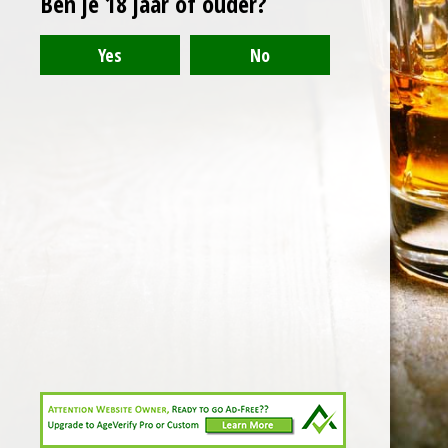
Ben je 18 jaar of ouder?
© 2021 - 2024 - Arranthony Moray - Beneden-Hemelrijk 27, 9402
Meerbeke - BTW: BE0776768773
Deze website gebruikt cookies voor analyse-
Powered by
JouwWeb
doeleinden en/of het tonen van advertenties. Door
gebruik te blijven maken van de site gaat u hiermee
akkoord.
Akkoord
E-mailadres
Telefoonnummer
Kaart
Facebook
WhatsApp