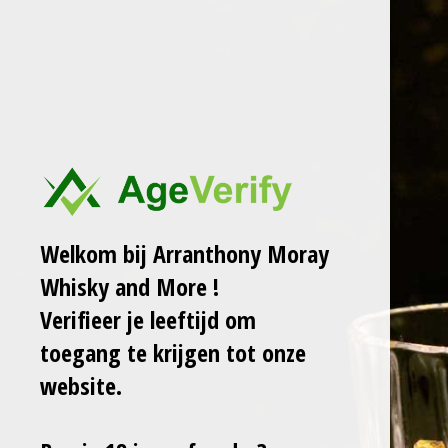
Ga
ARRANTHONY MORAY
WHISKY AND MORE
direct
naar
de
PUNI POT STILL
hoofdinhoud
ITALIAN WHISKY
FRAGRANT DROPS
52,8% LB
Welkom bij Arranthony Moray
Sale!
Whisky and More !
Verifieer je leeftijd om
€ 90,00
€ 99,00
toegang te krijgen tot onze
website.
In
winkelwagen