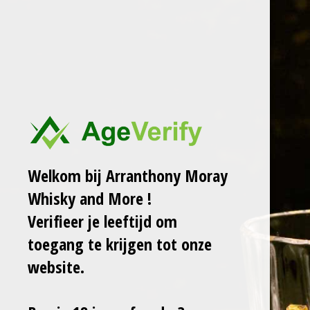
Ga
ARRANTHONY MORAY
WHISKY AND MORE
direct
naar
de
KYRO PINK GIN
hoofdinhoud
FINLAND 38,2°
50CL LB
Sale!
Welkom bij Arranthony Moray
Whisky and More !
€ 29,00
€ 32,00
Verifieer je leeftijd om
toegang te krijgen tot onze
In
winkelwagen
website.