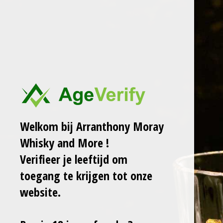
Ga
ARRANTHONY MORAY
WHISKY AND MORE
direct
naar
de
SAMPLEBOX
hoofdinhoud
WASTED WOLF
WHISKY 3 X 25ML
MET VENSTER
Welkom bij Arranthony Moray
(NAAR KEUZE)
Whisky and More !
Verifieer je leeftijd om
€ 25,00
toegang te krijgen tot onze
website.
In
winkelwagen