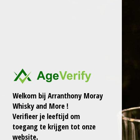
Ga
ARRANTHONY MORAY
WHISKY AND MORE
direct
naar
de
GLEN SCOTIA 12YO
hoofdinhoud
THE WULVER 51.7%
€ 105,00
Welkom bij Arranthony Moray
Laat het me weten
wanneer dit product
Whisky and More !
weer op voorraad is.
Verifieer je leeftijd om
toegang te krijgen tot onze
website.
Verzenden