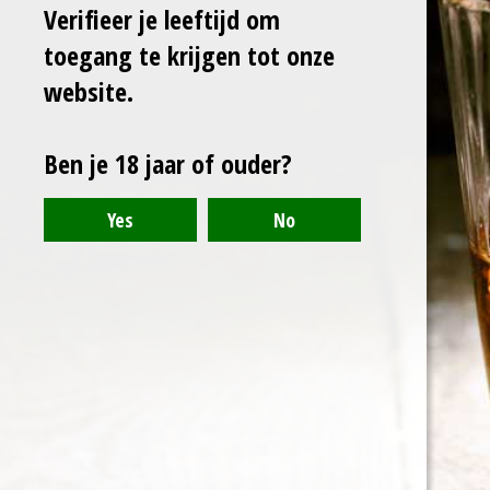
Verifieer je leeftijd om
toegang te krijgen tot onze
Laat het me weten
wanneer dit product
website.
weer op voorraad is.
Ben je 18 jaar of ouder?
Verzenden
Uitverkocht
D
D
S
D
e
e
h
e
l
e
a
l
e
l
r
e
n
e
n