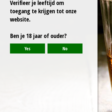
Verifieer je leeftijd om
toegang te krijgen tot onze
website.
Uitverkocht
Ben je 18 jaar of ouder?
D
D
S
D
e
e
h
e
l
e
a
l
e
l
r
e
n
e
n