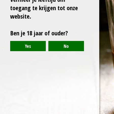
l
e
a
l
toegang te krijgen tot onze
e
l
r
e
n
e
n
website.
Ben je 18 jaar of ouder?
© 2021 - 2024 - Arranthony Moray - Beneden-Hemelrijk 27, 9402
Meerbeke - BTW: BE0776768773