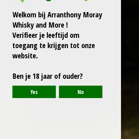
Welkom bij Arranthony Moray
Whisky and More !
Verifieer je leeftijd om
toegang te krijgen tot onze
website.
Ben je 18 jaar of ouder?