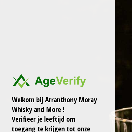
Ga
ARRANTHONY MORAY
WHISKY AND MORE
direct
naar
de
WASTED WOLF MX2
hoofdinhoud
86MPH HIGHLAND
HARVEST - GLEN
GARIOCH
DISTILLERY - 1986
40Y BOURBON
Welkom bij Arranthony Moray
HOGSHEAD 42,2%
Whisky and More !
Sale!
Verifieer je leeftijd om
€ 399,00
€ 499,00
toegang te krijgen tot onze