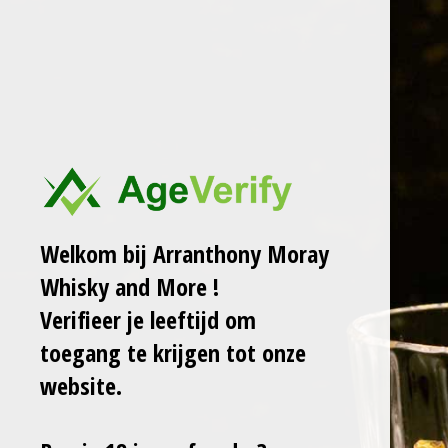
Ga
ARRANTHONY MORAY
WHISKY AND MORE
direct
naar
de
KYRÖ WOOD SMOKE FINNISH RYE WHISKY
hoofdinhoud
47,2%
€ 59,00
Welkom bij Arranthony Moray
Whisky and More !
Laat het me weten wanneer dit product weer op voorraad is.
Verifieer je leeftijd om
toegang te krijgen tot onze
Verzenden
website.
Uitverkocht