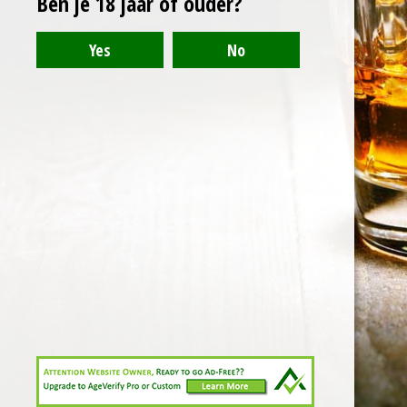
Ben je 18 jaar of ouder?
© 2021 - 2024 - Arranthony Moray - Beneden-Hemelrijk 27, 9402
Meerbeke - BTW: BE0776768773
Deze website gebruikt cookies voor analyse-
Powered by
JouwWeb
doeleinden en/of het tonen van advertenties. Door
gebruik te blijven maken van de site gaat u hiermee
akkoord.
Akkoord
E-mailadres
Telefoonnummer
Kaart
Facebook
WhatsApp