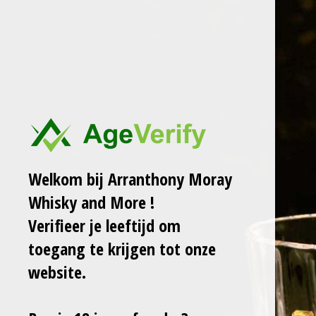
Ga
ARRANTHONY MORAY
WHISKY AND MORE
direct
naar
de
SAMPLEFLESJE LEEG 25ML
hoofdinhoud
€ 1,00
Welkom bij Arranthony Moray
In winkelwagen
Whisky and More !
Verifieer je leeftijd om
toegang te krijgen tot onze
D
D
S
D
e
e
h
e
website.
l
e
a
l
e
l
r
e
n
e
n