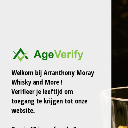
Ga
ARRANTHONY MORAY
WHISKY AND MORE
direct
naar
de
WOLFBURN 12Y 46%
hoofdinhoud
€ 69,00
Welkom bij Arranthony Moray
Laat het me weten wanneer dit product weer op voorraad is.
Whisky and More !
Verzenden
Verifieer je leeftijd om
toegang te krijgen tot onze
website.
Uitverkocht