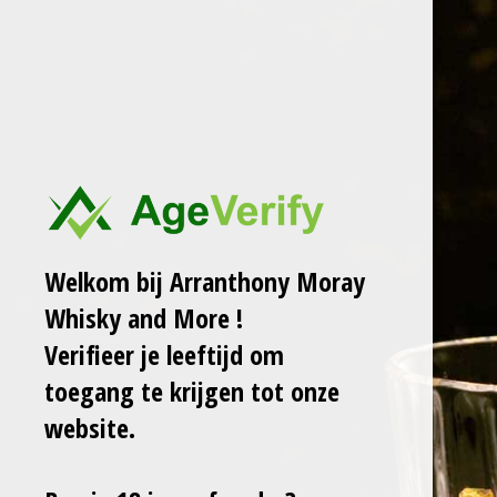
Ga
ARRANTHONY MORAY
WHISKY AND MORE
direct
naar
de
WHISKY EXPERIENCE 1 PERSOON
hoofdinhoud
€ 35,00
Welkom bij Arranthony Moray
Laat het me weten wanneer dit product weer op voorraad is.
Whisky and More !
Verzenden
Verifieer je leeftijd om
toegang te krijgen tot onze
website.
Uitverkocht