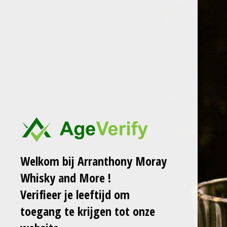
Ga
ARRANTHONY MORAY
WHISKY AND MORE
direct
naar
de
LAGG SMALL BATCH
hoofdinhoud
MANZANILLA
57,6%
€ 99,00
Welkom bij Arranthony Moray
Laat het me weten
Whisky and More !
wanneer dit product
Verifieer je leeftijd om
weer op voorraad is.
toegang te krijgen tot onze