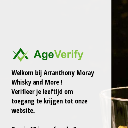
Ga
ARRANTHONY MORAY
WHISKY AND MORE
direct
naar
de
CONSULTANCY OPDRACHT VANESSA VAN
hoofdinhoud
BALEN DAG 2
€ 200,00
Welkom bij Arranthony Moray
GRATIS verzending
Whisky and More !
Verifieer je leeftijd om
Laat het me weten wanneer dit product weer op voorraad is.
toegang te krijgen tot onze
Verzenden
website.