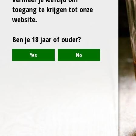
n
e
n
toegang te krijgen tot onze
website.
Ben je 18 jaar of ouder?
© 2021 - 2024 - Arranthony Moray - Beneden-Hemelrijk 27, 9402
Meerbeke - BTW: BE0776768773