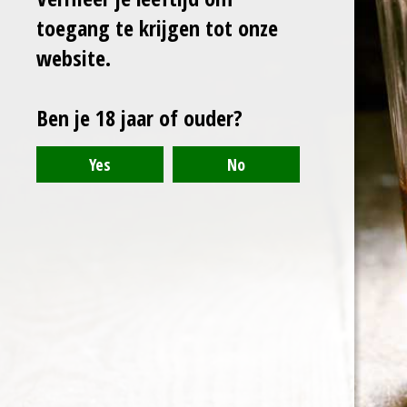
l
e
a
l
toegang te krijgen tot onze
e
l
r
e
n
e
n
website.
Ben je 18 jaar of ouder?
© 2021 - 2024 - Arranthony Moray - Beneden-Hemelrijk 27, 9402
Meerbeke - BTW: BE0776768773