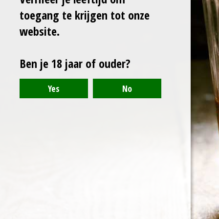
l
e
a
l
toegang te krijgen tot onze
e
l
r
e
n
e
n
website.
Ben je 18 jaar of ouder?
© 2021 - 2024 - Arranthony Moray - Beneden-Hemelrijk 27, 9402
Meerbeke - BTW: BE0776768773