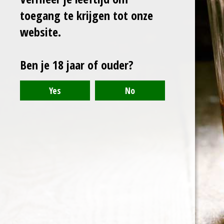
l
e
a
l
e
l
r
e
toegang te krijgen tot onze
n
e
n
website.
Ben je 18 jaar of ouder?
© 2021 - 2024 - Arranthony Moray - Beneden-Hemelrijk 27, 9402
Meerbeke - BTW: BE0776768773